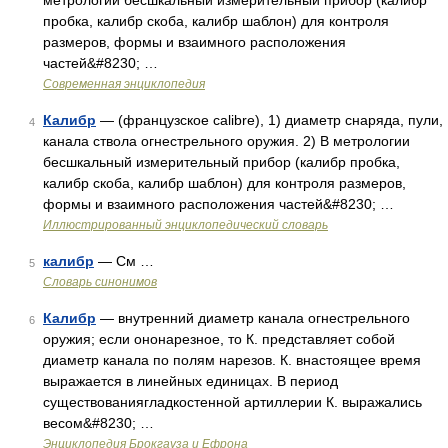
метрологии бесшкальный измерительный прибор (калибр
пробка, калибр скоба, калибр шаблон) для контроля
размеров, формы и взаимного расположения
частей&#8230; …
Современная энциклопедия
Калибр
— (французское calibre), 1) диаметр снаряда, пули,
4
канала ствола огнестрельного оружия. 2) В метрологии
бесшкальный измерительный прибор (калибр пробка,
калибр скоба, калибр шаблон) для контроля размеров,
формы и взаимного расположения частей&#8230; …
Иллюстрированный энциклопедический словарь
калибр
— См …
5
Словарь синонимов
Калибр
— внутренний диаметр канала огнестрельного
6
оружия; если ононарезное, то К. представляет собой
диаметр канала по полям нарезов. К. внастоящее время
выражается в линейных единицах. В период
существованиягладкостенной артиллерии К. выражались
весом&#8230; …
Энциклопедия Брокгауза и Ефрона