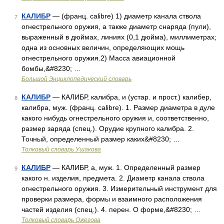
КАЛИБР
— (франц. calibre) 1) диаметр канала ствола
7
огнестрельного оружия, а также диаметр снаряда (пули),
выраженный в дюймах, линиях (0,1 дюйма), миллиметрах;
одна из основных величин, определяющих мощь
огнестрельного оружия.2) Масса авиационной
бомбы,&#8230; …
Большой Энциклопедический словарь
КАЛИБР
— КАЛИБР, калибра, и (устар. и прост.) калибер,
8
калибра, муж. (франц. calibre). 1. Размер диаметра в дуле
какого нибудь огнестрельного оружия и, соответственно,
размер заряда (спец.). Орудие крупного калибра. 2.
Точный, определенный размер каких&#8230; …
Толковый словарь Ушакова
КАЛИБР
— КАЛИБР, а, муж. 1. Определенный размер
9
какого н. изделия, предмета. 2. Диаметр канала ствола
огнестрельного оружия. 3. Измерительный инструмент для
проверки размера, формы и взаимного расположения
частей изделия (спец.). 4. перен. О форме,&#8230; …
Толковый словарь Ожегова