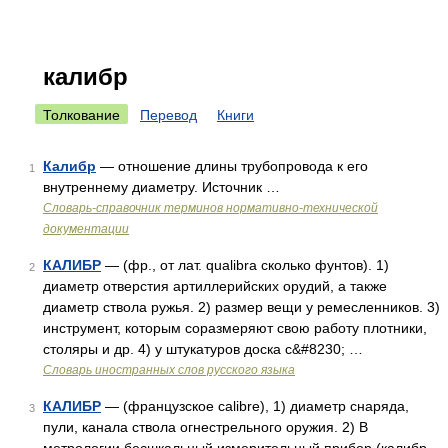
калибр
Толкование
Перевод
Книги
Калибр
— отношение длины трубопровода к его
1
внутреннему диаметру. Источник …
Словарь-справочник терминов нормативно-технической
документации
КАЛИБР
— (фр., от лат. qualibra сколько фунтов). 1)
2
диаметр отверстия артиллерийских орудий, а также
диаметр ствола ружья. 2) размер вещи у ремесленников. 3)
инструмент, которым соразмеряют свою работу плотники,
столяры и др. 4) у штукатуров доска с&#8230; …
Словарь иностранных слов русского языка
КАЛИБР
— (французское calibre), 1) диаметр снаряда,
3
пули, канала ствола огнестрельного оружия. 2) В