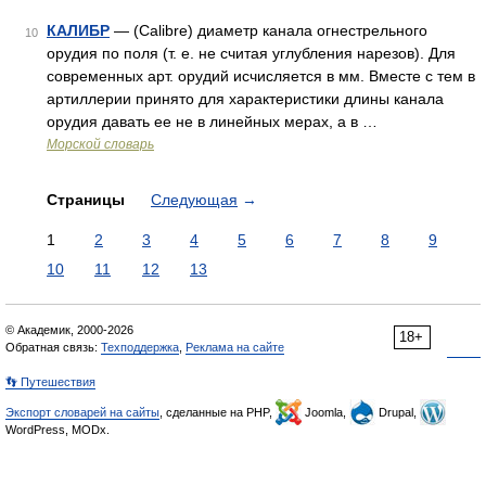
КАЛИБР
— (Calibre) диаметр канала огнестрельного
10
орудия по поля (т. е. не считая углубления нарезов). Для
современных арт. орудий исчисляется в мм. Вместе с тем в
артиллерии принято для характеристики длины канала
орудия давать ее не в линейных мерах, а в …
Морской словарь
Страницы
Следующая
→
1
2
3
4
5
6
7
8
9
10
11
12
13
© Академик, 2000-2026
18+
Обратная связь:
Техподдержка
,
Реклама на сайте
👣 Путешествия
Экспорт словарей на сайты
, сделанные на PHP,
Joomla,
Drupal,
WordPress, MODx.